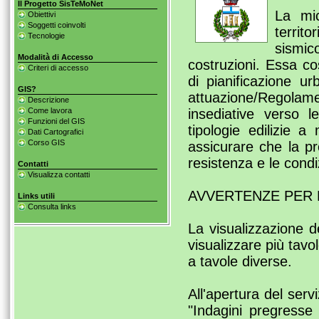
Il Progetto SisTeMoNet
La mic
Obiettivi
Soggetti coinvolti
territo
Tecnologie
sismico
Modalità di Accesso
costruzioni. Essa co
Criteri di accesso
di pianificazione u
GIS?
attuazione/Regolamen
Descrizione
Come lavora
insediative verso l
Funzioni del GIS
tipologie edilizie a 
Dati Cartografici
Corso GIS
assicurare che la pro
resistenza e le condi
Contatti
Visualizza contatti
AVVERTENZE PER 
Links utili
Consulta links
La visualizzazione d
visualizzare più tav
a tavole diverse.
All'apertura del serv
"Indagini pregresse 