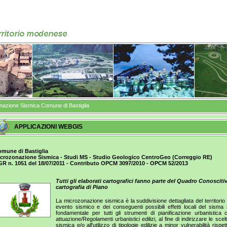
nazione Sismica Comune di Bastiglia
APPLICAZIONI WEBGIS
mune di Bastiglia
crozonazione Sismica - Studi MS - Studio Geologico CentroGeo (Correggio RE)
R n. 1051 del 18/07/2011 - Contributo OPCM 3097/2010 - OPCM 52/2013
Tutti gli elaborati cartografici fanno parte del Quadro Conoscitivo
cartografia di Piano
La microzonazione sismica è la suddivisione dettagliata del territori
evento sismico e dei conseguenti possibili effetti locali del sisma
fondamentale per tutti gli strumenti di pianificazione urbanistic
attuazione/Regolamenti urbanistici edilizi, al fine di indirizzare le sc
sismica e/o all'utilizzo di tipologie edilizie a minor vulnerabilità rispet