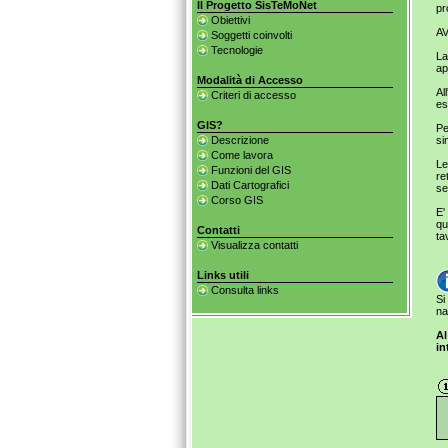
Il Progetto SisTeMoNet
pr
Obiettivi
A
Soggetti coinvolti
Tecnologie
La
ap
Modalità di Accesso
Al
Criteri di accesso
es
GIS?
Pe
Descrizione
si
Come lavora
Le
Funzioni del GIS
re
Dati Cartografici
se
Corso GIS
E'
qu
Contatti
ta
Visualizza contatti
Links utili
Consulta links
Si
na
Al
in