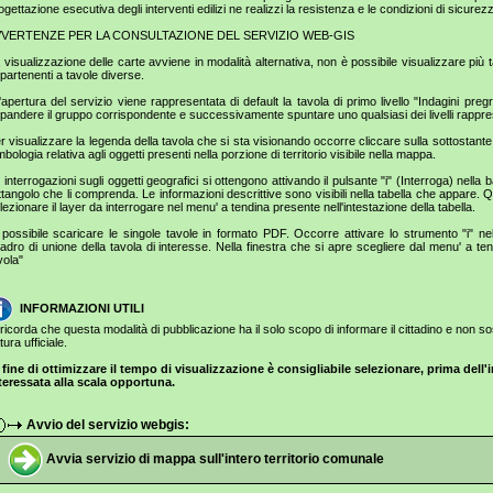
ogettazione esecutiva degli interventi edilizi ne realizzi la resistenza e le condizioni di sicurez
VVERTENZE PER LA CONSULTAZIONE DEL SERVIZIO WEB-GIS
 visualizzazione delle carte avviene in modalità alternativa, non è possibile visualizzare p
partenenti a tavole diverse.
l'apertura del servizio viene rappresentata di default la tavola di primo livello "Indagini pre
pandere il gruppo corrispondente e successivamente spuntare uno qualsiasi dei livelli rappre
r visualizzare la legenda della tavola che si sta visionando occorre cliccare sulla sottostan
mbologia relativa agli oggetti presenti nella porzione di territorio visibile nella mappa.
 interrogazioni sugli oggetti geografici si ottengono attivando il pulsante "i" (Interroga) nell
ttangolo che li comprenda. Le informazioni descrittive sono visibili nella tabella che appare
lezionare il layer da interrogare nel menu' a tendina presente nell'intestazione della tabella.
 possibile scaricare le singole tavole in formato PDF. Occorre attivare lo strumento "i" nell
adro di unione della tavola di interesse. Nella finestra che si apre scegliere dal menu' a te
vola"
INFORMAZIONI UTILI
 ricorda che questa modalità di pubblicazione ha il solo scopo di informare il cittadino e non s
tura ufficiale.
 fine di ottimizzare il tempo di visualizzazione è consigliabile selezionare, prima dell'i
teressata alla scala opportuna.
Avvio del servizio webgis:
Avvia servizio di mappa sull'intero territorio comunale