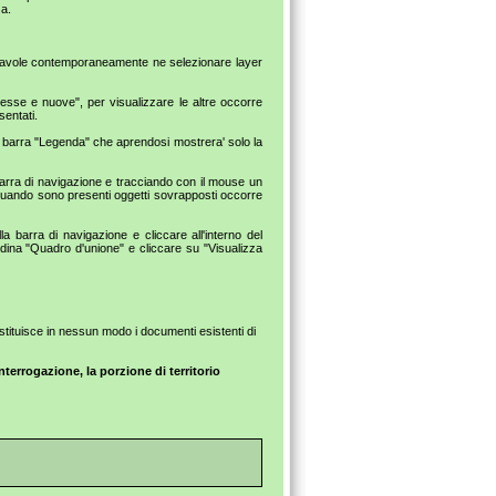
za.
iù tavole contemporaneamente ne selezionare layer
gresse e nuove", per visualizzare le altre occorre
sentati.
te barra "Legenda" che aprendosi mostrera' solo la
a barra di navigazione e tracciando con il mouse un
. Quando sono presenti oggetti sovrapposti occorre
a barra di navigazione e cliccare all'interno del
ndina "Quadro d'unione" e cliccare su "Visualizza
ostituisce in nessun modo i documenti esistenti di
nterrogazione, la porzione di territorio