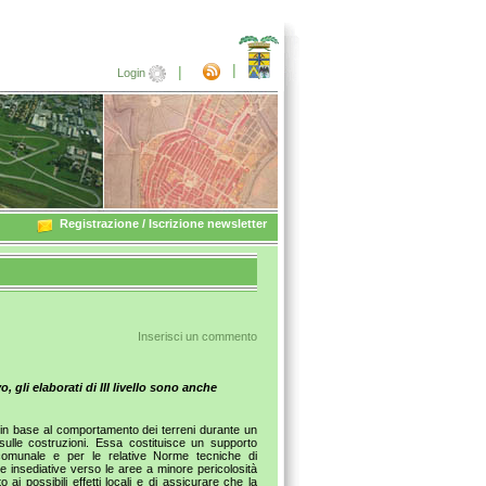
|
|
Login
Registrazione / Iscrizione newsletter
Inserisci un commento
, gli elaborati di III livello sono anche
o in base al comportamento dei terreni durante un
 sulle costruzioni. Essa costituisce un supporto
a comunale e per le relative Norme tecniche di
elte insediative verso le aree a minore pericolosità
to ai possibili effetti locali e di assicurare che la