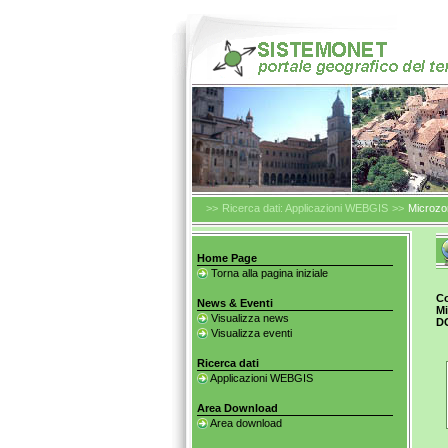
>>
Ricerca dati: Applicazioni WEBGIS
>>
Microzo
Home Page
Torna alla pagina iniziale
Co
News & Eventi
Mi
Visualizza news
DG
Visualizza eventi
Ricerca dati
Applicazioni WEBGIS
Area Download
Area download