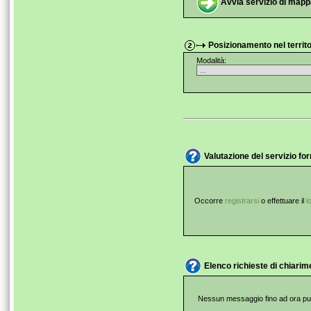
Avvia servizio di mappa
Posizionamento nel territor
Modalità:
Valutazione del servizio for
Occorre
registrarsi
o effettuare il
l
Elenco richieste di chiarim
Nessun messaggio fino ad ora pub