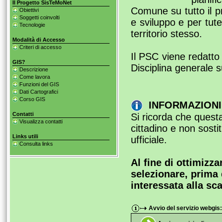
Il Progetto SisTeMoNet
Comune su tutto il pr
Obiettivi
Soggetti coinvolti
e sviluppo e per tutel
Tecnologie
territorio stesso.
Modalità di Accesso
Criteri di accesso
Il PSC viene redatto
GIS?
Disciplina generale su
Descrizione
Come lavora
Funzioni del GIS
Dati Cartografici
Corso GIS
INFORMAZIONI 
Contatti
Si ricorda che questa
Visualizza contatti
cittadino e non sosti
Links utili
ufficiale.
Consulta links
Al fine di ottimizza
selezionare, prima d
interessata alla sc
Avvio del servizio webgis: