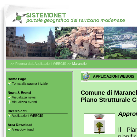
>>
Ricerca dati: Applicazioni WEBGIS
>>
Maranello
APPLICAZIONI WEBGIS
Home Page
Torna alla pagina iniziale
Comune di Maranel
News & Eventi
Visualizza news
Piano Strutturale 
Visualizza eventi
Ricerca dati
Approv
Applicazioni WEBGIS
Area Download
Il Pi
Area download
pianif